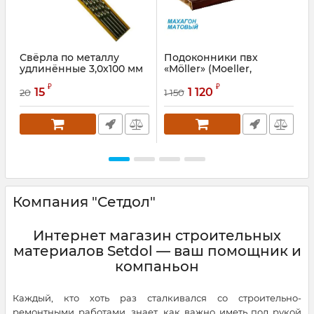
Свёрла по металлу
Подоконники пвх
удлинённые 3,0х100 мм
«Möller» (Moeller,
«
Меллер) цветной
Артикул:
FRX3020
₽
₽
матовый махагон
15
1 120
20
1 150
1
Артикул:
MOL0230.51/6S
А
Компания "Сетдол"
Интернет магазин строительных
материалов Setdol — ваш помощник и
компаньон
Каждый, кто хоть раз сталкивался со строительно-
ремонтными работами, знает, как важно иметь под рукой