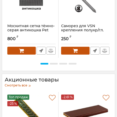
Москитная сетка тёмно-
Саморез для VSN
серая антикошка Pet
крепления полукр/гл.
Screen 1400 мм
А2 4,2X13 мм
₽
₽
800
250
Акционные товары
Смотреть все
Топ продаж
-2.61 %
-25 %