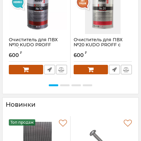
Очиститель для ПВХ
Очиститель для ПВХ
№10 KUDO PROFF
№20 KUDO PROFF с
слаборастворяющий,
антистатиком
₽
₽
1000 мл
нерастворяющий, 1000
600
600
мл
Новинки
Топ продаж