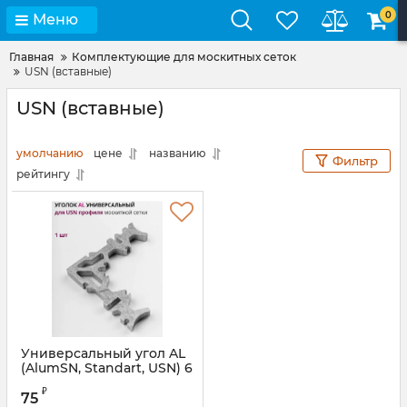
0
Меню
Главная
Комплектующие для москитных сеток
USN (вставные)
USN (вставные)
умолчанию
цене
названию
Фильтр
рейтингу
Универсальный угол AL
(AlumSN, Standart, USN) 6
мм
₽
75