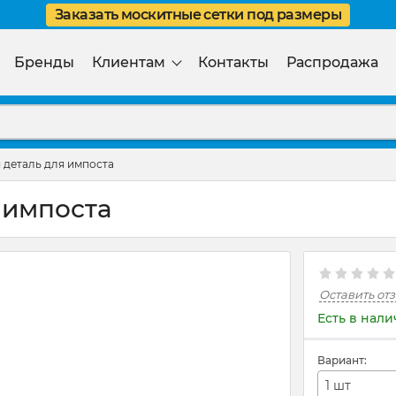
Заказать москитные сетки под размеры
Бренды
Клиентам
Контакты
Распродажа
 деталь для импоста
 импоста
Оставить от
Есть в нал
Вариант:
1 шт