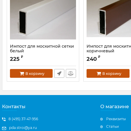
Импост для москитной сетки
Импост для москит
белый
коричневый
Артикул:
WSCCP06025S
₽
₽
225
240
В корзину
В корзину
Контакты
О магазине
8 (495) 37-47-956
Реквизиты
Статьи
pda.stroi@ya.ru