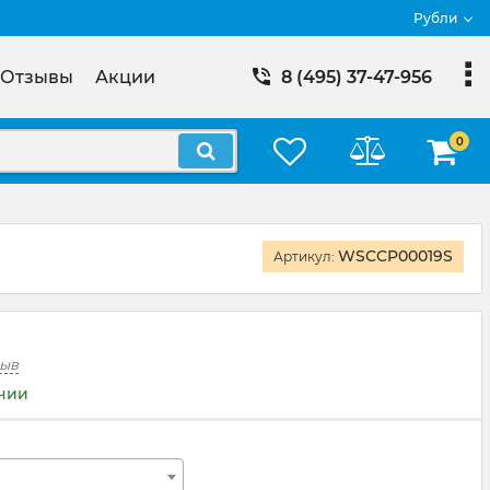
Рубли
Отзывы
Акции
8 (495) 37-47-956
0
WSCCP00019S
Артикул:
зыв
ичии