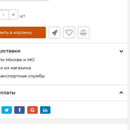
+
шт
вить в корзину
доставки
 по Москве и МО
з из магазина
ранспортные службы
оплаты