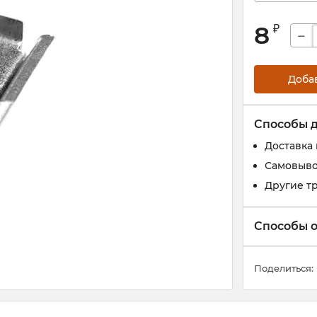
8
₽
−
Доба
Способы 
Доставка
Самовыво
Другие т
Способы 
Поделиться: