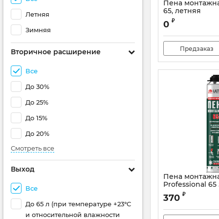
Пена монтажна
65, летняя
Летняя
₽
0
Зимняя
Предзаказ
Вторичное расширение
Все
До 30%
До 25%
До 15%
До 20%
Смотреть все
Выход
Пена монтажна
Professional 6
Все
Артикул:
UPROW01
₽
370
До 65 л (при температуре +23°С
и относительной влажности