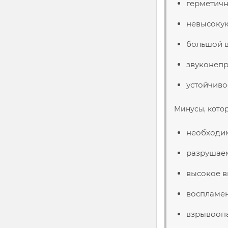
герметичн
невысокую
большой в
звуконепр
устойчиво
Минусы, кото
необходим
разрушаем
высокое в
воспламен
взрывоопа