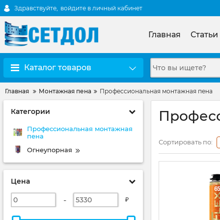
Здравствуйте,
войдите в личный кабинет
Главная
Статьи
Каталог товаров
Главная
Монтажная пена
Профессиональная монтажная пена
Категории
Професс
Профессиональная монтажная
пена
Сортировать по:
Огнеупорная
Цена
-
₽