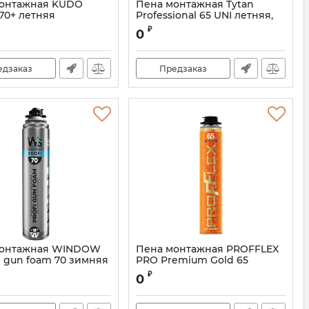
онтажная KUDO
Пена монтажная Tytan
70+ летняя
Professional 65 UNI летняя,
1000 г
₽
0
едзаказ
Предзаказ
монтажная WINDOW
Пена монтажная PROFFLEX
 gun foam 70 зимняя
PRO Premium Gold 65
зимняя
WSfoamwint70s
₽
0