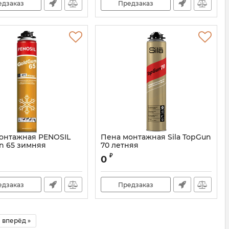
едзаказ
Предзаказ
онтажная PENOSIL
Пена монтажная Sila TopGun
n 65 зимняя
70 летняя
A1253ZS
₽
0
едзаказ
Предзаказ
вперёд »