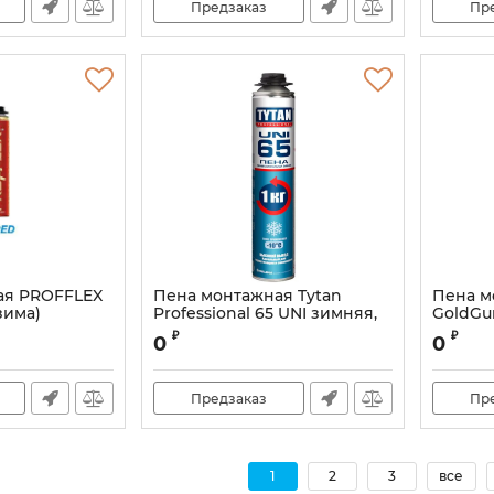
Предзаказ
Пр
ая PROFFLEX
Пена монтажная Tytan
Пена м
зима)
Professional 65 UNI зимняя,
GoldGu
1000 г
393S
Артикул:
₽
₽
0
0
Артикул:
УТЯ00010101S
Предзаказ
Пр
1
2
3
все