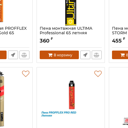
ая PROFFLEX
Пена монтажная ULTIMA
Пена м
old 65
Professional 65 летняя
STORM 
Артикул:
UPROD01020S
₽
₽
360
455
В корзину
В