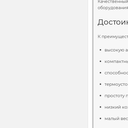
Качественный
оборудования
Достоин
К преимущест
высокую а
компактны
способнос
термоусто
простоту 
низкий ко
малый вес