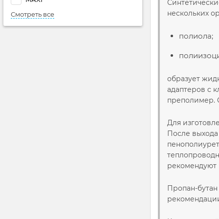
Синтетически
нескольких о
Смотреть все
полиола;
полиизоци
образует жид
адаптеров с к
преполимер. С
Для изготовл
После выхода 
пенополиурет
теплопроводн
рекомендуют 
Пропан-бутан 
рекомендации