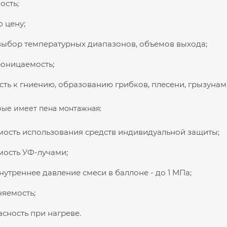
ость;
 цену;
ыбор температурных диапазонов, объемов выхода;
оницаемость;
сть к гниению, образованию грибков, плесени, грызунам
рые имеет пена монтажная:
ость использования средств индивидуальной защиты;
ость УФ-лучами;
нутреннее давление смеси в баллоне - до 1 МПа;
яемость;
сность при нагреве.