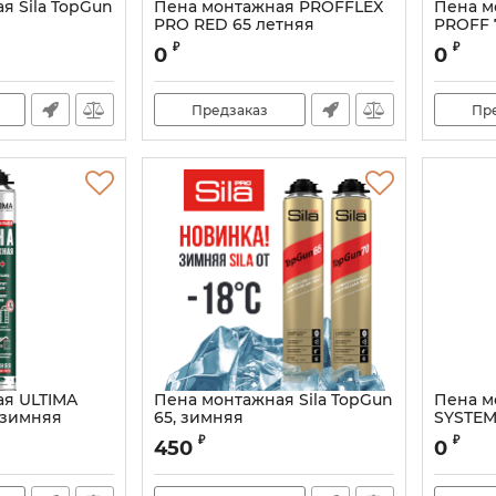
я Sila TopGun
Пена монтажная PROFFLEX
Пена м
PRO RED 65 летняя
PROFF 
Артикул:
УТЯ00006398S
₽
₽
0
0
Предзаказ
Пр
я ULTIMA
Пена монтажная Sila TopGun
Пена 
5 зимняя
65, зимняя
SYSTEM
020s
Артикул:
SPTG65wS
Артикул:
₽
₽
450
0