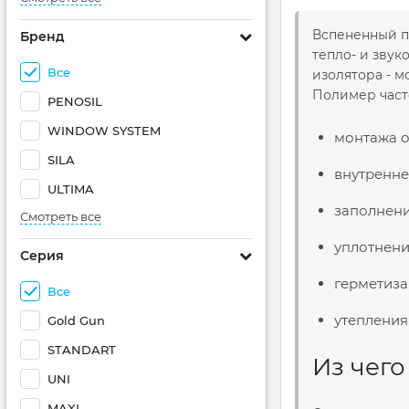
Вспененный пе
Бренд
тепло- и звук
Все
изолятора - м
Полимер част
PENOSIL
WINDOW SYSTEM
монтажа о
SILA
внутренне
ULTIMA
заполнени
Смотреть все
уплотнени
Серия
герметиза
Все
утепления
Gold Gun
STANDART
Из чего
UNI
MAXI