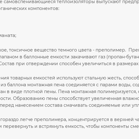
е самовспенивающиеся теплоизоляторы выпускают предп
рганических компонентов:
аната;
кое, токсичное вещество темного цвета - преполимер. Пре
лапаном в баллонные емкости закачивают газ (пропан-бута
остав при отверждении способен увеличиться в размерах д
ения товарных емкостей используют стальную жесть, спосо
из баллона монтажная пена соединяется с парами воды, со
ан в виде плотной пены. Пена монтажная полимеризуется,
ости. Образованию пены способствует увеличенная влажно
перед нанесением состава смачивать соединяемые или уп
гораздо легче преполимера, концентрируется в верхней ча
 перевернуть и встряхнуть емкость, чтобы компоненты сме