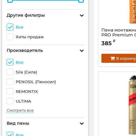
Другие фильтры
Все
Пена монтажн
PRO Premium G
Хиты продаж
летняя
₽
385
Производитель
В корзину
Все
Sila (Сила)
PENOSIL (Пеносил)
REMONTIX
ULTIMA
Смотреть все
Вид пены
Все