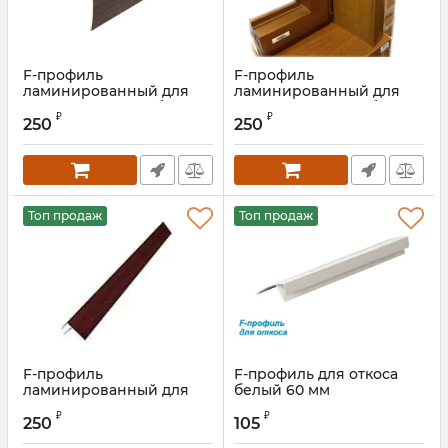
F-профиль
F-профиль
ламинированный для
ламинированный для
откоса тёмный дуб 45 мм
откоса золотой дуб 45
₽
₽
мм
250
250
Топ продаж
Топ продаж
F-профиль
F-профиль для откоса
ламинированный для
белый 60 мм
откоса махагон 45 мм
₽
₽
250
105