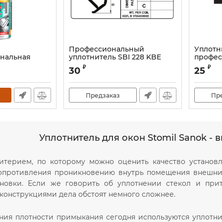
Профессиональный
Уплотн
нальная
уплотнитель SBI 228 KBE
профес
мазка 280 мл
усиленный
(РЕХАУ
₽
₽
30
25
Предзаказ
Пр
Уплотнитель для окон Stomil Sanok - 
терием, по которому можно оценить качество установл
опротивления проникновению внутрь помещения внешних 
ановки. Если же говорить об уплотнении стекол и прит
конструкциями дела обстоят немного сложнее.
ния плотности примыкания сегодня используются уплотнит