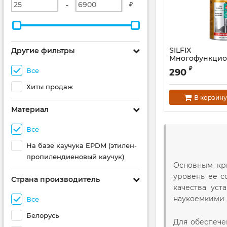
-
₽
SILFIX
Другие фильтры
Многофункцио
силиконовая с
₽
Все
290
Хиты продаж
В корзину
Материал
Все
На базе каучука EPDM (этилен-
пропилендиеновый каучук)
Основным кри
уровень ее с
Страна производитель
качества уст
наукоемкими 
Все
Белорусь
Для обеспече