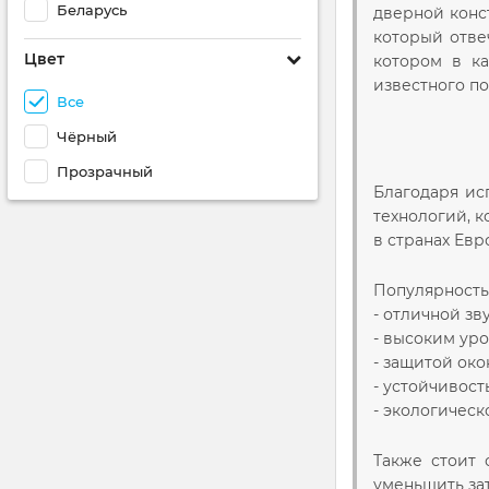
Беларусь
дверной конс
который отве
Цвет
котором в к
известного по
Все
Чёрный
Прозрачный
Благодаря ис
технологий, к
в странах Евр
Популярность
- отличной зв
- высоким ур
- защитой ок
- устойчивост
- экологическ
Также стоит 
уменьшить за