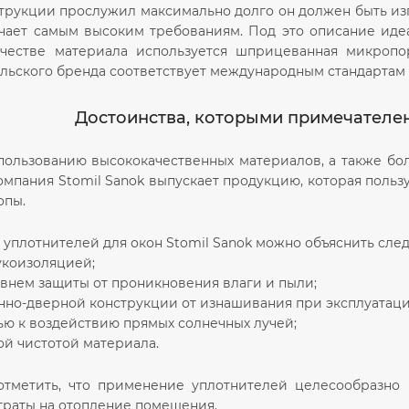
трукции прослужил максимально долго он должен быть изг
чает самым высоким требованиям. Под это описание идеал
ачестве материала используется шприцеванная микропо
льского бренда соответствует международным стандартам I
Достоинства, которыми примечателен
пользованию высококачественных материалов, а также бол
омпания Stomil Sanok выпускает продукцию, которая польз
опы.
 уплотнителей для окон Stomil Sanok можно объяснить сл
укоизоляцией;
овнем защиты от проникновения влаги и пыли;
онно-дверной конструкции от изнашивания при эксплуатаци
ью к воздействию прямых солнечных лучей;
ой чистотой материала.
отметить, что применение уплотнителей целесообразно
траты на отопление помещения.