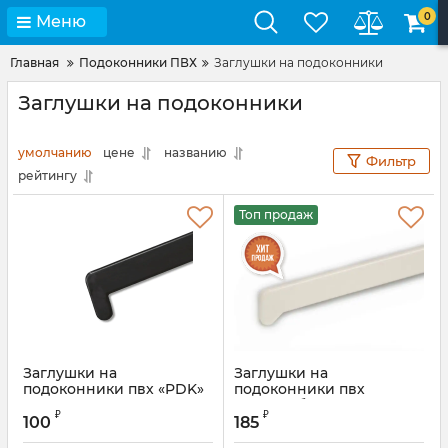
0
Меню
Главная
Подоконники ПВХ
Заглушки на подоконники
Заглушки на подоконники
умолчанию
цене
названию
Фильтр
рейтингу
Топ продаж
Заглушки на
Заглушки на
подоконники пвх «PDK»
подоконники пвх
(ПДК) серый антрацит
«Möller» белый 625 мм
₽
₽
100
185
Артикул:
ROS0543.06S
Артикул:
ROS0766.07