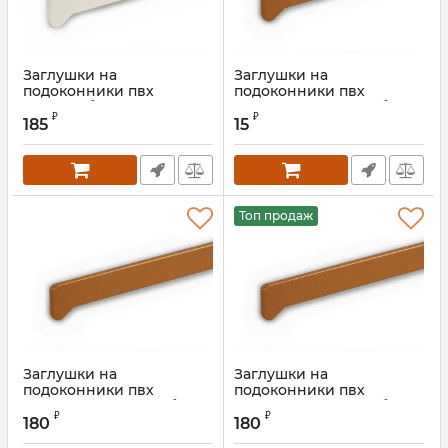
Заглушки на
Заглушки на
подоконники пвх
подоконники пвх
«Möller» белый
«Möller» золотой дуб не
₽
₽
оргигинальная
185
15
Артикул:
MOL0010.07S
Топ продаж
Заглушки на
Заглушки на
подоконники пвх
подоконники пвх
«Möller» золотой дуб
«Möller» золотой дуб 625
₽
₽
мм
180
180
Артикул:
MOL0010.09S
Артикул:
ROS0766.09