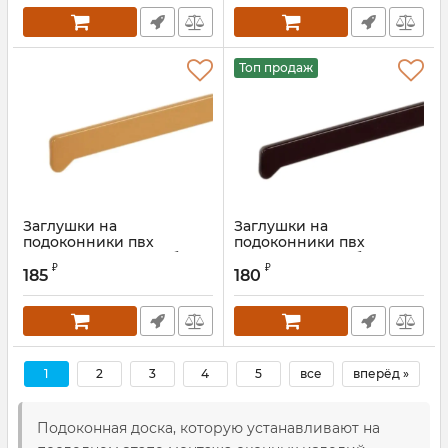
Топ продаж
Заглушки на
Заглушки на
подоконники пвх
подоконники пвх
«Möller» светлый дуб
«Möller» кора дуба
₽
₽
185
180
Артикул:
MOL0010.46
1
2
3
4
5
все
вперёд »
Подоконная доска, которую устанавливают на