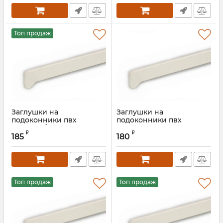
Топ продаж
Заглушки на
Заглушки на
подоконники пвх
подоконники пвх
«Möller» белый ручей
«Möller» светлый мрамор
₽
₽
185
180
Артикул:
MOL0010.47/1S
Топ продаж
Топ продаж