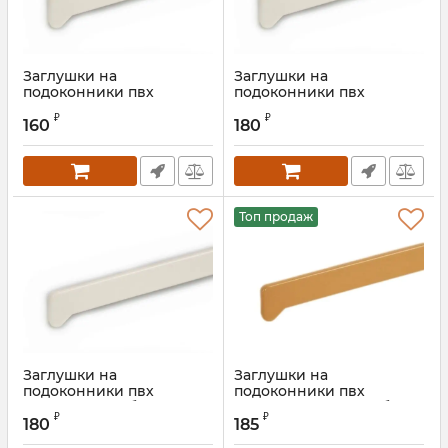
Заглушки на
Заглушки на
подоконники пвх
подоконники пвх
«Möller» мрамор каррара
«Möller» мрамор каррара
₽
₽
625 мм
160
180
Топ продаж
Заглушки на
Заглушки на
подоконники пвх
подоконники пвх
«Möller» крем брюле
«Möller» светлый дуб 625
₽
₽
мм
180
185
Артикул:
MOL0010.47/1
Артикул:
ROS0766.46