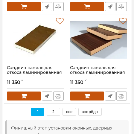
Сэндвич панель для
Сэндвич панель для
откоса ламинированная
откоса ламинированная
золотой дуб
тёмный дуб
₽
₽
11 350
11 350
Артикул:
EUR2178 001
Артикул:
EUR2052 089
1
2
все
вперёд »
Финишный этап установки оконных, дверных