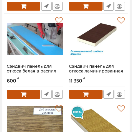
Сэндвич панель для
Сэндвич панель для
откоса белая в распил
откоса ламинированная
махагон
₽
₽
600
11 350
Артикул:
EUR5209790.60 013S