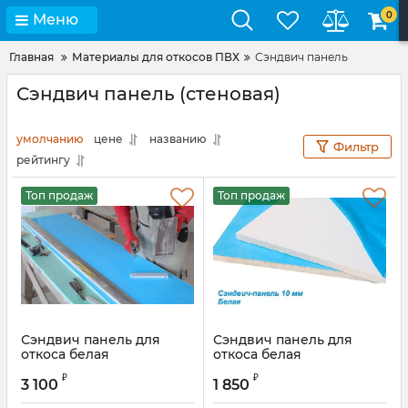
0
Меню
Главная
Материалы для откосов ПВХ
Сэндвич панель
Сэндвич панель (стеновая)
умолчанию
цене
названию
Фильтр
рейтингу
Топ продаж
Топ продаж
Сэндвич панель для
Сэндвич панель для
откоса белая
откоса белая
10х1500х3000 мм (глянец)
10х1500х3000 мм
₽
₽
3 100
1 850
Артикул:
BAU5008.07S