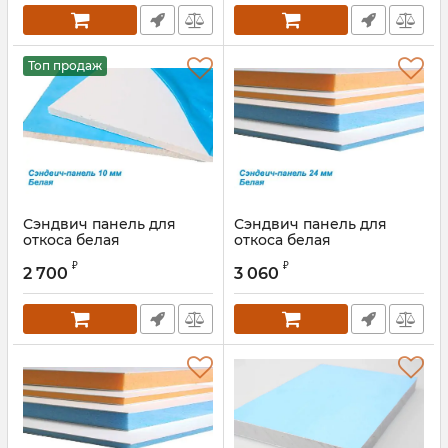
Топ продаж
Сэндвич панель для
Сэндвич панель для
откоса белая
откоса белая
10х2000х3000 мм
24х1500х3000 мм
₽
₽
2 700
3 060
Артикул:
24S