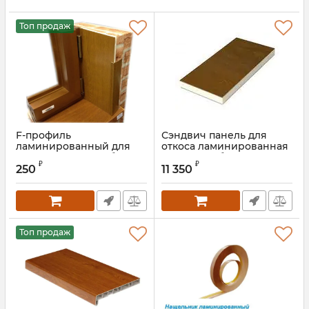
Топ продаж
F-профиль
Сэндвич панель для
ламинированный для
откоса ламинированная
откоса золотой дуб 45
золотой дуб
₽
₽
мм
250
11 350
Артикул:
EUR2178 001
Топ продаж