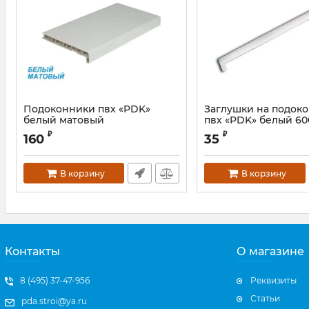
Подоконники пвх «PDK»
Заглушки на подок
белый матовый
пвх «PDK» белый 60
Артикул:
УТЯ00005615S
₽
₽
160
35
В корзину
В корзину
Контакты
О магазине
8 (495) 37-47-956
Реквизиты
Статьи
pda.stroi@ya.ru