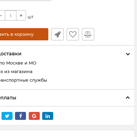
−
+
шт
вить в корзину
доставки
 по Москве и МО
з из магазина
ранспортные службы
оплаты