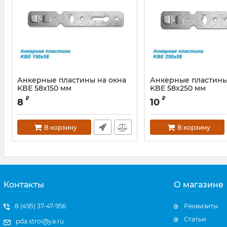
Анкерные пластины на окна
Анкерные пластины
KBE 58х150 мм
KBE 58х250 мм
₽
₽
8
10
В корзину
В корзину
Контакты
О магазине
8 (495) 37-47-956
Реквизиты
Статьи
pda.stroi@ya.ru