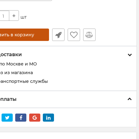
+
шт
вить в корзину
доставки
 по Москве и МО
з из магазина
ранспортные службы
оплаты