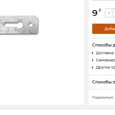
9
₽
−
Доба
Способы 
Доставка
Самовыво
Другие т
Способы 
Поделиться: