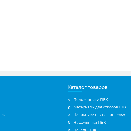
Каталог товаров
Подоконники ПВХ
Материалы для откосов ПВХ
осы
Наличники пвх на ниппелях
Нащельники ПВХ
Панели ПВХ