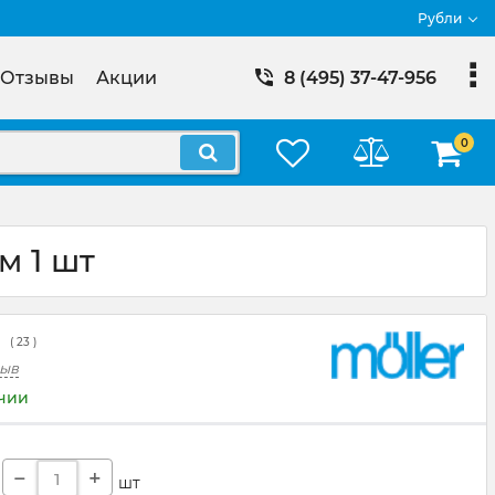
Рубли
Отзывы
Акции
8 (495) 37-47-956
0
м 1 шт
(
23
)
зыв
ичии
−
+
шт