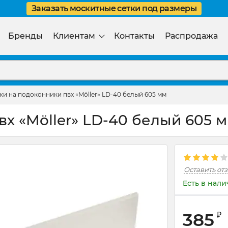
Заказать москитные сетки под размеры
Бренды
Клиентам
Контакты
Распродажа
и на подоконники пвх «Möller» LD-40 белый 605 мм
х «Möller» LD-40 белый 605 м
Оставить от
Есть в нал
385
₽