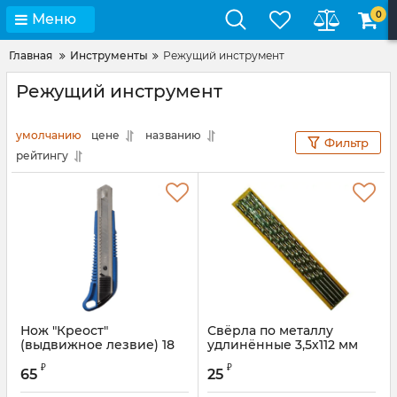
0
Меню
Главная
Инструменты
Режущий инструмент
Режущий инструмент
умолчанию
цене
названию
Фильтр
рейтингу
Нож "Креост"
Свёрла по металлу
(выдвижное лезвие) 18
удлинённые 3,5х112 мм
мм
Артикул:
7134035
₽
₽
65
25
Артикул:
6001106S