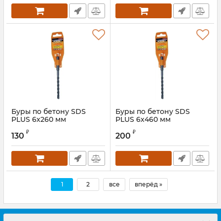
Буры пo бетону SDS
Буры пo бетону SDS
PLUS 6х260 мм
PLUS 6х460 мм
Артикул:
8206260
Артикул:
8206300
₽
₽
130
200
1
2
все
вперёд »