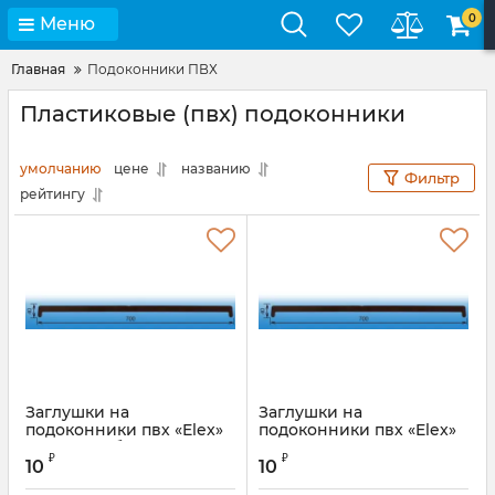
0
Меню
Главная
Подоконники ПВХ
Пластиковые (пвх) подоконники
умолчанию
цене
названию
Фильтр
рейтингу
Заглушки на
Заглушки на
подоконники пвх «Elex»
подоконники пвх «Elex»
тёмный дуб
махагон
₽
₽
10
10