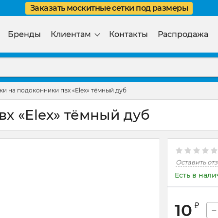
Заказать москитные сетки под размеры
Бренды
Клиентам
Контакты
Распродажа
и на подоконники пвх «Elex» тёмный дуб
х «Elex» тёмный дуб
Оставить от
Есть в нал
10
₽
−