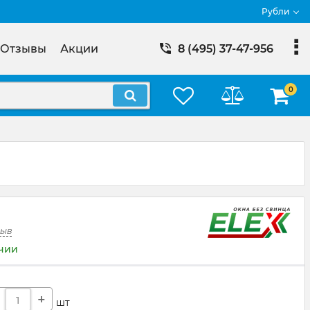
Рубли
Отзывы
Акции
8 (495) 37-47-956
0
зыв
ичии
+
шт