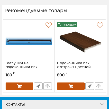
Рекомендуемые товары
Топ продаж
Заглушки на
Подоконники пвх
подоконники пвх
«Витраж» цветной
«Vitrage» орех
матовый орех
₽
₽
180
800
Артикул:
ROS0058.09S
КОНТАКТЫ