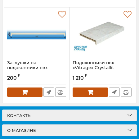
Заглушки на
Подоконники пвх
подоконники пвх
«Vitrage» Crystallit
«Vitrage» Crystallit
цветной глянцевый
₽
₽
бристол
бристол
200
1 210
КОНТАКТЫ
О МАГАЗИНЕ