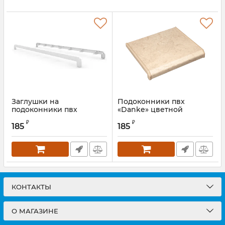
Заглушки на
Подоконники пвх
подоконники пвх
«Danke» цветной
«Danke» creme de turque
глянцевый creme de
₽
₽
turque
185
185
КОНТАКТЫ
О МАГАЗИНЕ