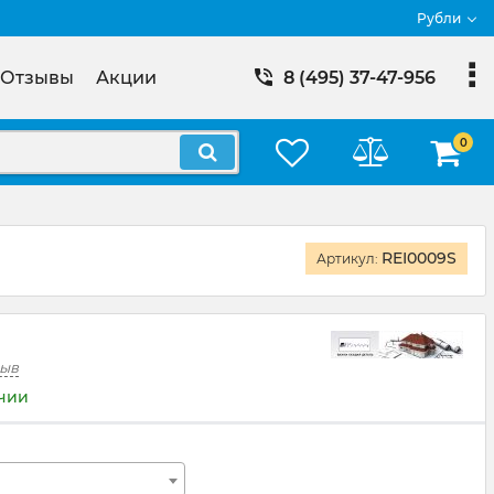
Рубли
Отзывы
Акции
8 (495) 37-47-956
0
REI0009S
Артикул:
зыв
ичии