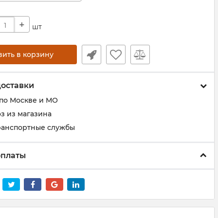
+
шт
вить в корзину
доставки
 по Москве и МО
з из магазина
ранспортные службы
оплаты