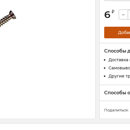
6
₽
−
Доба
Способы 
Доставка
Самовыво
Другие т
Способы 
Поделиться: