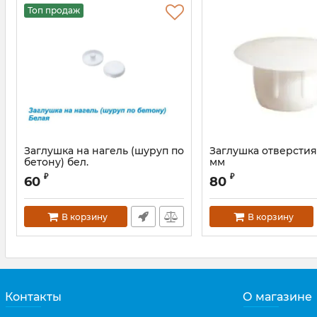
Топ продаж
Заглушка на нагель (шуруп по
Заглушка отверстия
бетону) бел.
мм
Артикул:
INT0104.07/5S
₽
₽
60
80
В корзину
В корзину
Контакты
О магазине