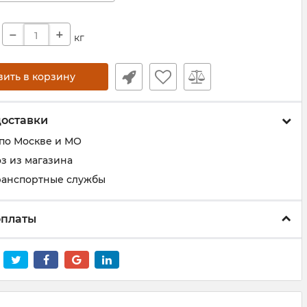
−
+
кг
вить в корзину
доставки
 по Москве и МО
з из магазина
ранспортные службы
оплаты