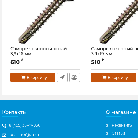
Саморез оконный потай
Саморез оконный п
3,9х16 мм
3,9х19 мм
Артикул:
WSSO16
₽
₽
610
510
В корзину
В корзину
Контакты
О магазине
8 (495) 37-47-956
Реквизиты
Статьи
pda.stroi@ya.ru