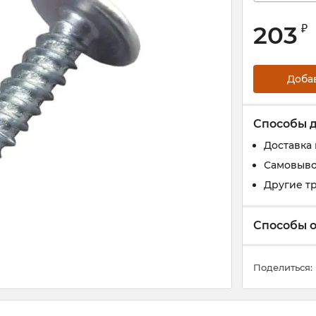
203
₽
Доба
Способы 
Доставка
Самовыво
Другие т
Способы 
Поделиться: