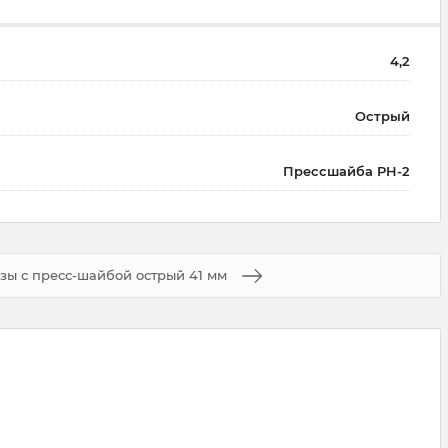
4,2
Острый
Прессшайба PH-2
зы с пресс-шайбой острый 41 мм