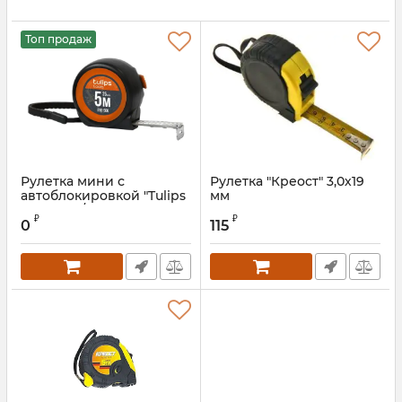
Топ продаж
Рулетка мини с
Рулетка "Креост" 3,0х19
автоблокировкой "Tulips
мм
tools" 5 м/25 мм
Артикул:
6033519S
₽
₽
0
115
Артикул:
II10-506s