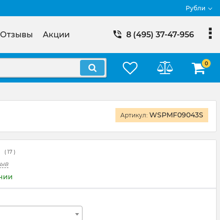
Рубли
Отзывы
Акции
8 (495) 37-47-956
0
WSPMF09043S
Артикул:
(
17
)
зыв
ичии