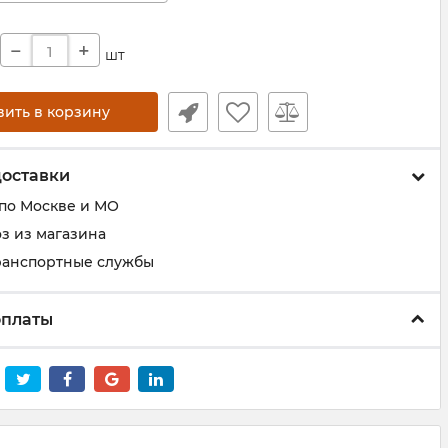
−
+
шт
вить в корзину
доставки
 по Москве и МО
з из магазина
ранспортные службы
оплаты