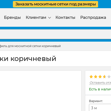
Заказать москитные сетки под размеры
Бренды
Клиентам
Контакты
Распродажа
иль для москитной сетки коричневый
тки коричневый
Оставить от
Есть в нал
Вариант:
3 м