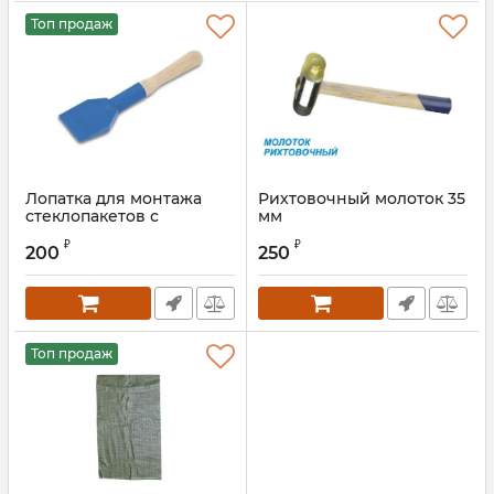
Топ продаж
Лопатка для монтажа
Рихтовочный молоток 35
стеклопакетов с
мм
деревянной ручкой
Артикул:
WSRM1
₽
₽
200
250
Артикул:
ROS0507
Топ продаж