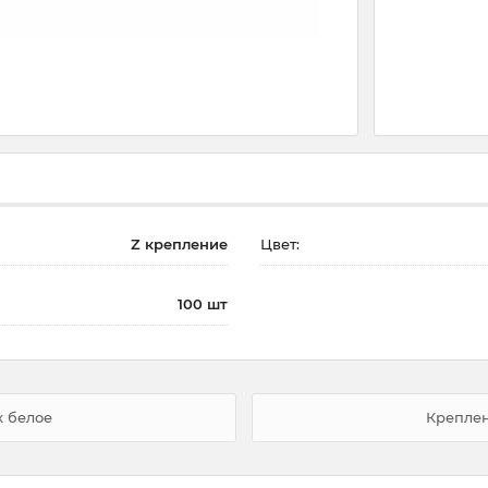
Z крепление
Цвет:
100 шт
х белое
Креплен