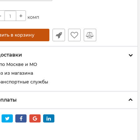
−
+
комп
вить в корзину
доставки
 по Москве и МО
з из магазина
ранспортные службы
оплаты