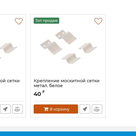
Топ продаж
ой сетки
Крепление москитной сетки
метал. белое
Артикул:
KVMWHITE/4S
₽
40
В корзину