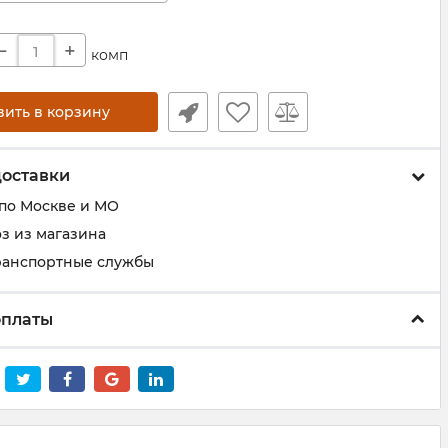
−
+
комп
вить в корзину
доставки
 по Москве и МО
з из магазина
ранспортные службы
оплаты