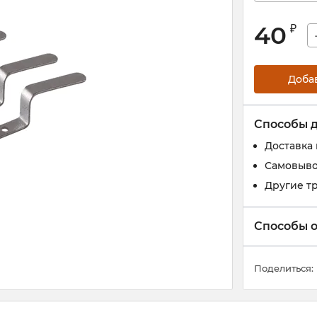
40
₽
Доба
Способы 
Доставка
Самовыво
Другие т
Способы 
Поделиться: