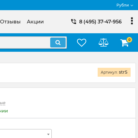
Рубли
Отзывы
Акции
8 (495) 37-47-956
0
strS
Артикул:
зыв
ичии