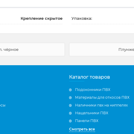
Крепление скрытое
Упаковка:
л. чёрное
Плунже
Каталог товаров
Подоконники ПВХ
Материалы для откосов ПВХ
осы
Наличники пвх на ниппелях
Нащельники ПВХ
Панели ПВХ
Смотреть все