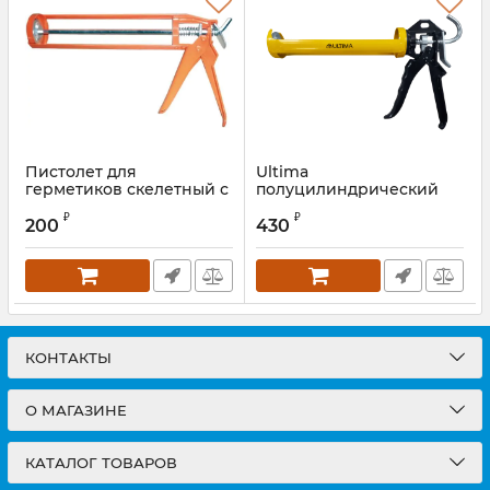
Пистолет для
Ultima
герметиков скелетный с
полуцилиндрический
шестигранным штоком
пистолет для герметика
₽
₽
310 мл.,усиленный
200
430
КОНТАКТЫ
О МАГАЗИНЕ
КАТАЛОГ ТОВАРОВ