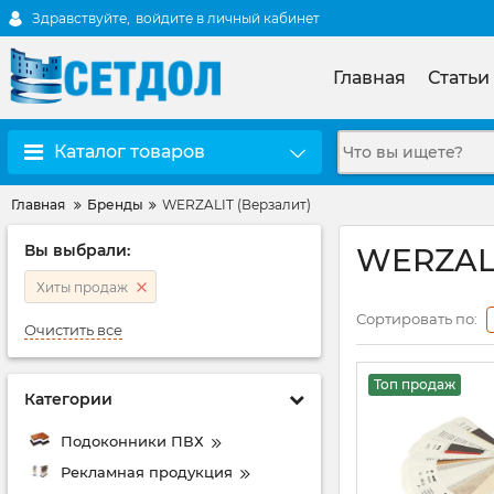
Здравствуйте,
войдите в личный кабинет
Главная
Статьи
Каталог товаров
Главная
Бренды
WERZALIT (Верзалит)
Вы выбрали:
WERZALI
Хиты продаж
Сортировать по:
Очистить все
Топ продаж
Категории
Подоконники ПВХ
Рекламная продукция