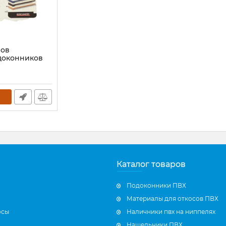
ров
доконников
Каталог товаров
Подоконники ПВХ
Материалы для откосов ПВХ
осы
Наличники пвх на ниппелях
Нащельники ПВХ